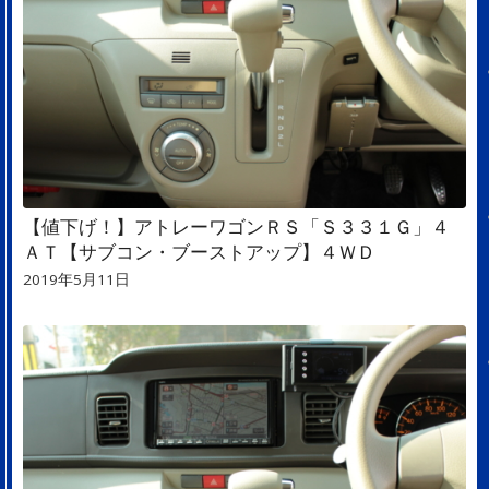
【値下げ！】アトレーワゴンＲＳ「Ｓ３３１Ｇ」４
ＡＴ【サブコン・ブーストアップ】４ＷＤ
2019年5月11日