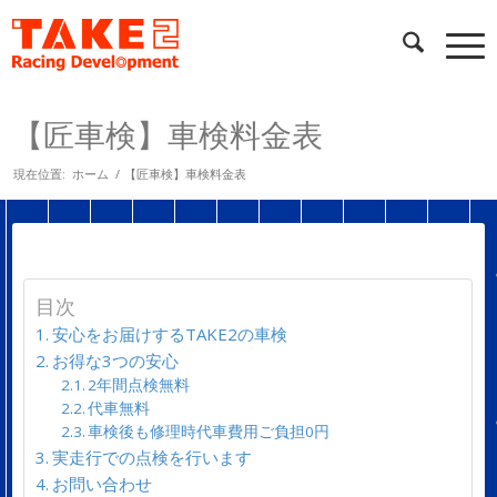
【匠車検】車検料金表
現在位置:
ホーム
/
【匠車検】車検料金表
目次
安心をお届けするTAKE2の車検
お得な3つの安心
2年間点検無料
代車無料
車検後も修理時代車費用ご負担0円
実走行での点検を行います
お問い合わせ