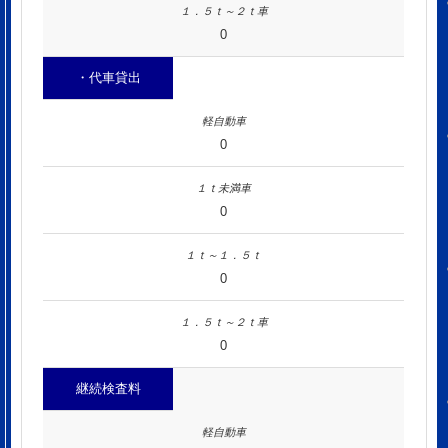
0
・代車貸出
0
0
0
0
継続検査料