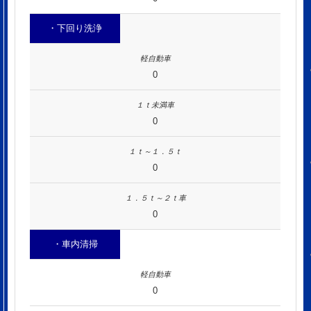
・下回り洗浄
0
0
0
0
・車内清掃
0