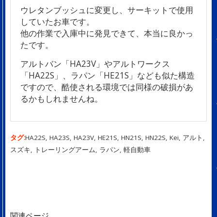
ウレタンブッシュに変更し、サーキットで使用
していたお車です。
他の作業で入庫中に発見できて、本当に良かっ
たです。
アルトバン「HA23V」やアルトワークス
「HA22S」、ラパン「HE21S」なども似た構造
ですので、酷使される環境では同様の破損があ
るかもしれませんね。
タグ:
HA22S
,
HA23S
,
HA23V
,
HE21S
,
HN21S
,
HN22S
,
Kei
,
アルト
,
スズキ
,
トレーリングアーム
,
ラパン
,
軽自動車
関連ページ