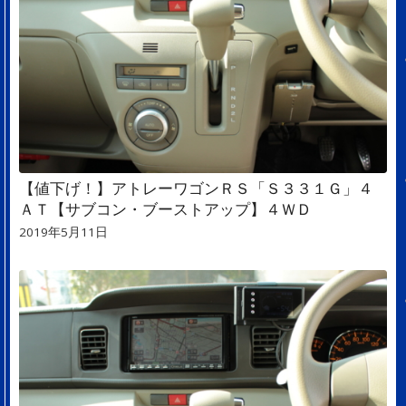
【値下げ！】アトレーワゴンＲＳ「Ｓ３３１Ｇ」４
ＡＴ【サブコン・ブーストアップ】４ＷＤ
2019年5月11日