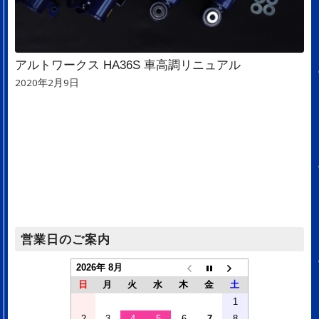
アルトワークス HA36S 車高調リニュアル
2020年2月9日
営業日のご案内
2026年 8月
日
月
火
水
木
金
土
1
2
3
4
5
6
7
8