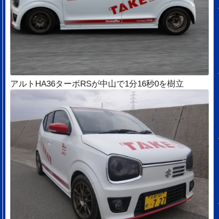
アルトHA36ターボRSが中山で1分16秒0を樹立