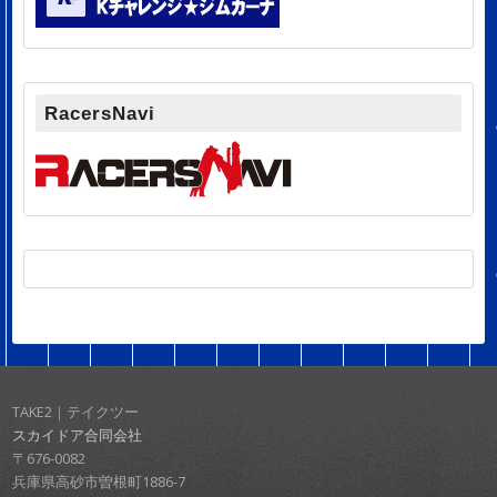
RacersNavi
TAKE2｜テイクツー
スカイドア合同会社
〒676-0082
兵庫県高砂市曽根町1886-7